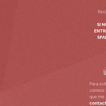
Reci
SI N
ENTR
SPA
Para evi
correos 
que me
contact