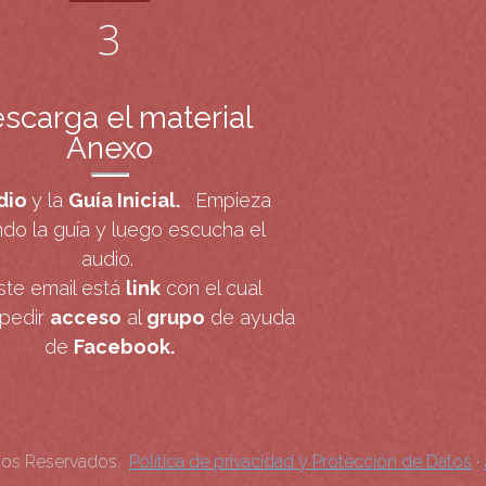
3
scarga el material
Anexo
dio
y la
Guía Inicial.
Empieza
do la guía y luego escucha el
audio.
ste email está
l
ink
con el cual
pedir
acceso
al
grupo
de ayuda
de
Facebook.
hos Reservados.
Política de privacidad y Protección de Datos
·