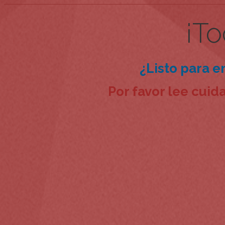
¡T
¿Listo para e
Por favor lee cui