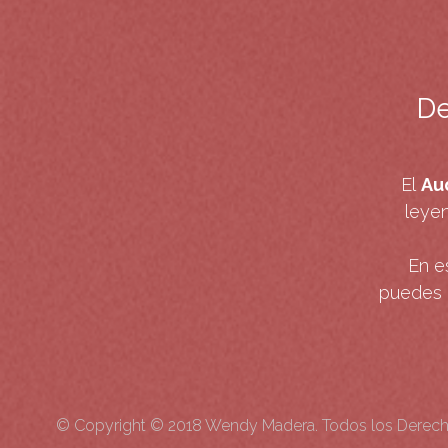
De
El
Au
leyen
En e
puedes 
©
Copyright © 2018 Wendy Madera. Todos los Derec