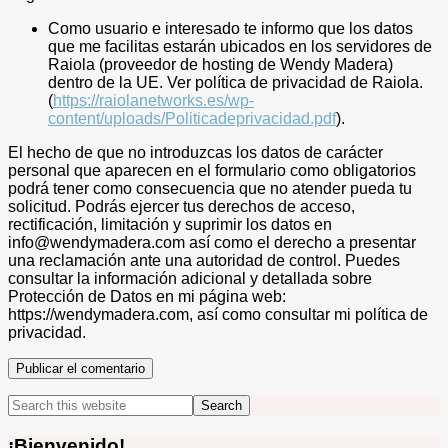
Como usuario e interesado te informo que los datos
que me facilitas estarán ubicados en los servidores de
Raiola (proveedor de hosting de Wendy Madera)
dentro de la UE. Ver política de privacidad de Raiola.
(
https://raiolanetworks.es/wp-
content/uploads/Politicadeprivacidad.pdf
).
El hecho de que no introduzcas los datos de carácter
personal que aparecen en el formulario como obligatorios
podrá tener como consecuencia que no atender pueda tu
solicitud. Podrás ejercer tus derechos de acceso,
rectificación, limitación y suprimir los datos en
info@wendymadera.com así como el derecho a presentar
una reclamación ante una autoridad de control. Puedes
consultar la información adicional y detallada sobre
Protección de Datos en mi página web:
https://wendymadera.com, así como consultar mi política de
privacidad.
Primary
Search
this
Sidebar
website
¡Bienvenido!