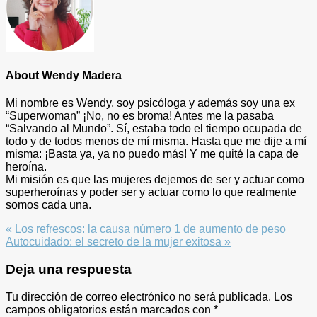
About
Wendy Madera
Mi nombre es Wendy, soy psicóloga y además soy una ex
“Superwoman” ¡No, no es broma! Antes me la pasaba
“Salvando al Mundo”. Sí, estaba todo el tiempo ocupada de
todo y de todos menos de mí misma. Hasta que me dije a mí
misma: ¡Basta ya, ya no puedo más! Y me quité la capa de
heroína.
Mi misión es que las mujeres dejemos de ser y actuar como
superheroínas y poder ser y actuar como lo que realmente
somos cada una.
Previous
« Los refrescos: la causa número 1 de aumento de peso
Post:
Next
Autocuidado: el secreto de la mujer exitosa »
Post:
Reader
Deja una respuesta
Interactions
Tu dirección de correo electrónico no será publicada.
Los
campos obligatorios están marcados con
*