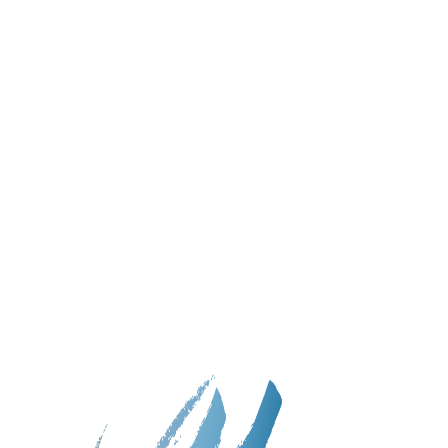
En cada uno de estos
vídeos hay mucha
información de valor, así
que toma nota de lo que
para ti es importante.
Estos vídeos puedes verlos
las veces que quieras.