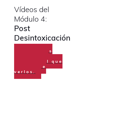
Vídeos del
Módulo 4:
Post
Desintoxicación
Los vídeos
están en el
orden en el que
tienes que
verlos.