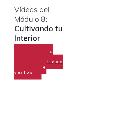
Vídeos del
Módulo 8:
Cultivando tu
Interior
Los vídeos
están en el
orden en el que
tienes que
verlos.