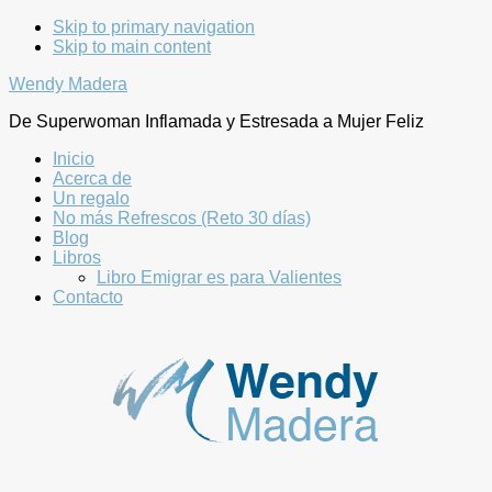
Skip to primary navigation
Skip to main content
Wendy Madera
De Superwoman Inflamada y Estresada a Mujer Feliz
Inicio
Acerca de
Un regalo
No más Refrescos (Reto 30 días)
Blog
Libros
Libro Emigrar es para Valientes
Contacto