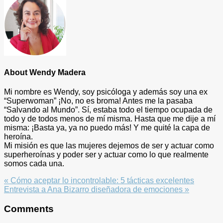
About
Wendy Madera
Mi nombre es Wendy, soy psicóloga y además soy una ex
“Superwoman” ¡No, no es broma! Antes me la pasaba
“Salvando al Mundo”. Sí, estaba todo el tiempo ocupada de
todo y de todos menos de mí misma. Hasta que me dije a mí
misma: ¡Basta ya, ya no puedo más! Y me quité la capa de
heroína.
Mi misión es que las mujeres dejemos de ser y actuar como
superheroínas y poder ser y actuar como lo que realmente
somos cada una.
Previous
« Cómo aceptar lo incontrolable: 5 tácticas excelentes
Post:
Next
Entrevista a Ana Bizarro diseñadora de emociones »
Post:
Reader
Comments
Interactions