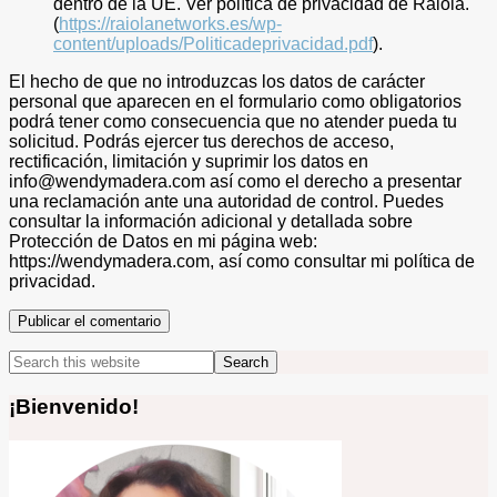
dentro de la UE. Ver política de privacidad de Raiola.
(
https://raiolanetworks.es/wp-
content/uploads/Politicadeprivacidad.pdf
).
El hecho de que no introduzcas los datos de carácter
personal que aparecen en el formulario como obligatorios
podrá tener como consecuencia que no atender pueda tu
solicitud. Podrás ejercer tus derechos de acceso,
rectificación, limitación y suprimir los datos en
info@wendymadera.com así como el derecho a presentar
una reclamación ante una autoridad de control. Puedes
consultar la información adicional y detallada sobre
Protección de Datos en mi página web:
https://wendymadera.com, así como consultar mi política de
privacidad.
Primary
Search
this
Sidebar
website
¡Bienvenido!