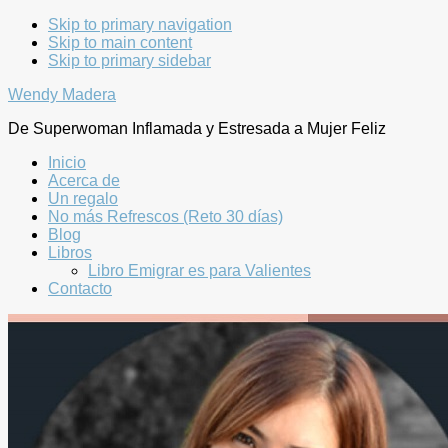
Skip to primary navigation
Skip to main content
Skip to primary sidebar
Wendy Madera
De Superwoman Inflamada y Estresada a Mujer Feliz
Inicio
Acerca de
Un regalo
No más Refrescos (Reto 30 días)
Blog
Libros
Libro Emigrar es para Valientes
Contacto