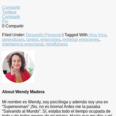
Compartir
Twittear
Compartir
Pin
0
Compartir
Filed Under:
Desarollo Personal
|
Tagged With:
Ana Vico
,
aprendizaje
,
control
,
emociones
,
entrenar emociones
,
inteligencia emocional
,
mindfulness
About
Wendy Madera
Mi nombre es Wendy, soy psicóloga y además soy una ex
“Superwoman” ¡No, no es broma! Antes me la pasaba
“Salvando al Mundo”. Sí, estaba todo el tiempo ocupada de
todo y de todos menos de mí misma. Hasta que me dije a mí